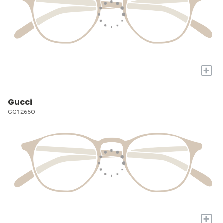
+
Gucci
GG1265O
+