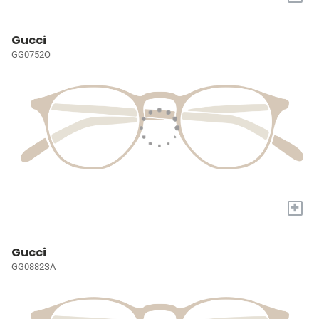
Gucci
GG0752O
+
Gucci
GG0882SA