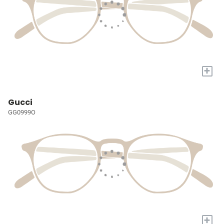
+
Gucci
GG0999O
+