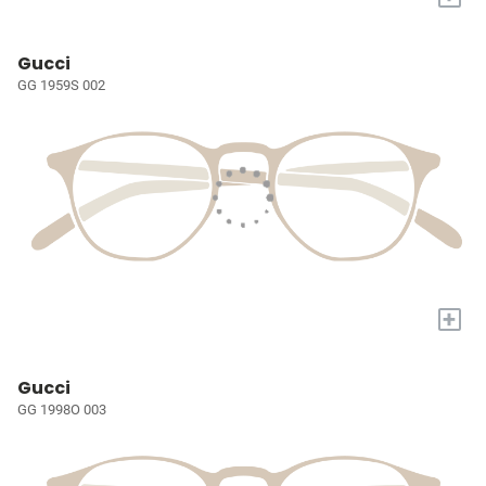
Gucci
GG 1959S 002
+
Gucci
GG 1998O 003