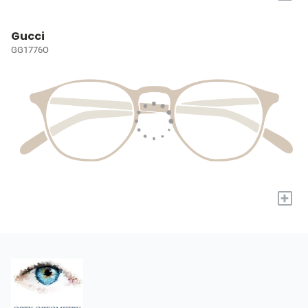
Gucci
GG1776O
+