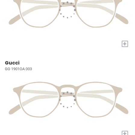
+
Gucci
GG 1901OA 003
+