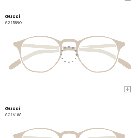
Gucci
GG1589O
+
Gucci
GG1618S