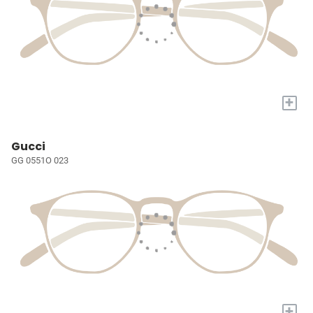
+
Gucci
GG 0551O 023
+