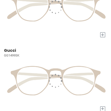
+
Gucci
GG1499SK
+