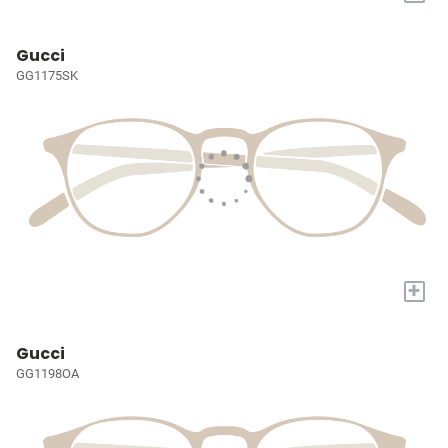
Gucci
GG1175SK
+
Gucci
GG1198OA