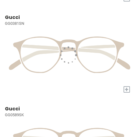
Gucci
GG0381SN
+
Gucci
GG0589SK