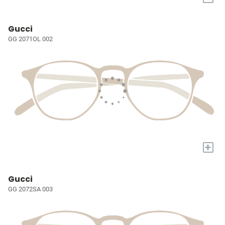
Gucci
GG 2071OL 002
+
Gucci
GG 2072SA 003