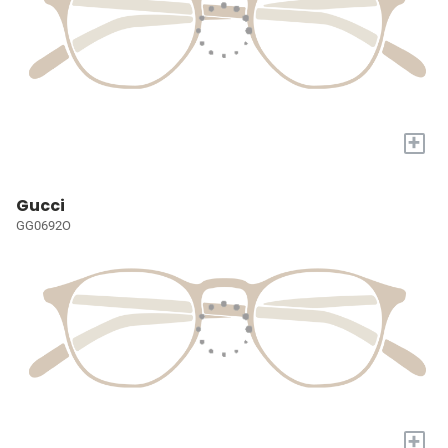
+
Gucci
GG0692O
+