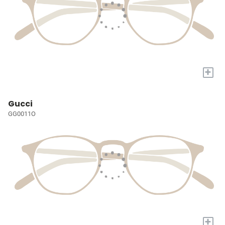
+
Gucci
GG0011O
+