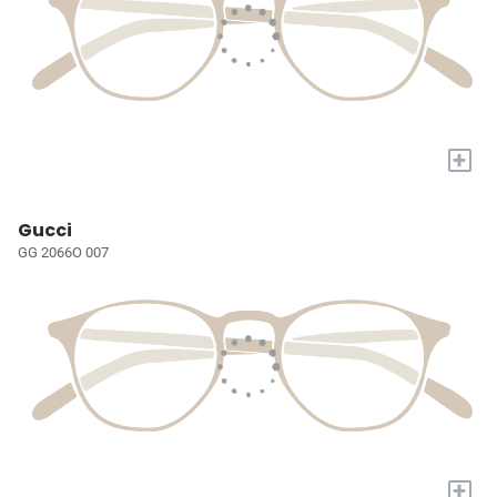
+
Gucci
GG 2066O 007
+