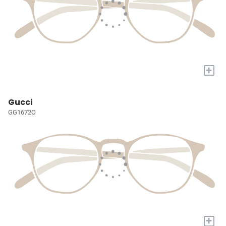
+
Gucci
GG1672O
+