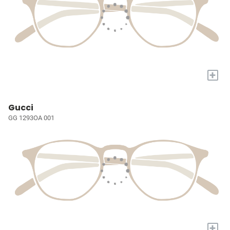
+
Gucci
GG 1293OA 001
+